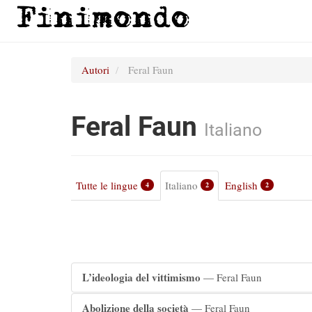
Autori
Feral Faun
Feral Faun
Italiano
Tutte le lingue
Italiano
English
4
2
2
L’ideologia del vittimismo
— Feral Faun
Abolizione della società
— Feral Faun