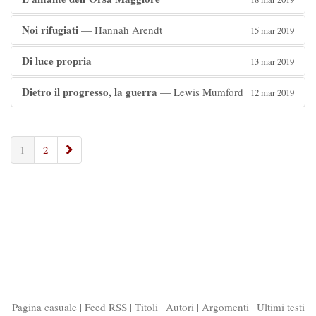
Noi rifugiati
— Hannah Arendt
15 mar 2019
Di luce propria
13 mar 2019
Dietro il progresso, la guerra
— Lewis Mumford
12 mar 2019
»
1
2
Pagina casuale
|
Feed RSS
|
Titoli
|
Autori
|
Argomenti
|
Ultimi testi