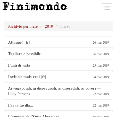
Toggl
navig
Archivio per mese
2019
marzo
Attaque !
[fr]
26 mar 2019
Tagliare è possibile
26 mar 2019
Punti di vista
25 mar 2019
Invisible mais vrai
[fr]
24 mar 2019
Ai vagabondi, ai disoccupati, ai diseredati, ai poveri
—
Lucy Parsons
22 mar 2019
Parva favilla...
22 mar 2019
L’amante dell’Orsa Maggiore
18 mar 2019